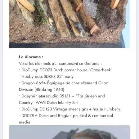
Le diorama :
Voici les éléments qui composent ce diorama :
• DioDump DD073 Dutch corner house ´Oosterbeek´
• Hobby boss SDKFZ 221 early
• Dragon 6654 Équipage de char allemand Ghost
Division (Blitzkrieg 1940)
• Ddayminiaturestudio 35131 – “For Queen and
Country” WWII Dutch Infantry Set
• DioDump DD123 Vintage street signs + house numbers
• DD078-A Dutch and Belgian political & commercial
media