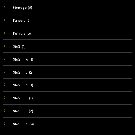
Montage
(5)
Panzers
(3)
Peinture
(6)
StuG
(1)
StuG III A
(1)
StuG III B
(2)
StuG III C
(1)
StuG III E
(1)
StuG III F
(2)
StuG III G
(4)