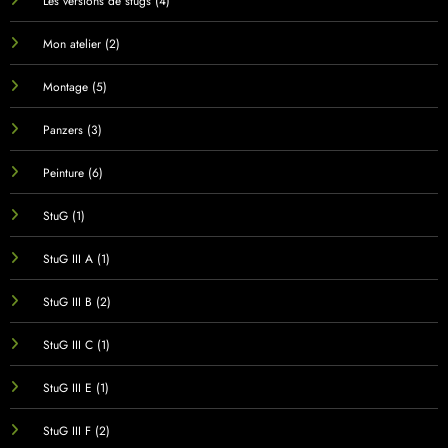
Les versions de stugs
(4)
Mon atelier
(2)
Montage
(5)
Panzers
(3)
Peinture
(6)
StuG
(1)
StuG III A
(1)
StuG III B
(2)
StuG III C
(1)
StuG III E
(1)
StuG III F
(2)