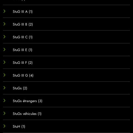
StuG III A
(1)
StuG III B
(2)
StuG III C
(1)
StuG III E
(1)
StuG III F
(2)
StuG III G
(4)
StuGs
(2)
StuGs étrangers
(3)
StuGs véhicules
(1)
StuH
(1)