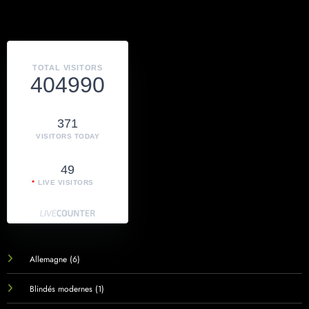
TOTAL VISITORS
404990
371
VISITORS TODAY
49
LIVE VISITORS
Allemagne
(6)
Blindés modernes
(1)