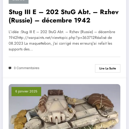
Stug III E – 202 StuG Abt. – Rzhev
(Russie) – décembre 1942
L’idée :Stug III E – 202 StuG Abt. – Rzhev (Russie) – décembre
1942http://warpaints.net/viewtopic.php?p=363712Réalisé de
08.2023 La maquettebon, j'ai corrigé mes erreursj'ai refait les
supports des…
0 Commentaires
Lire La Suite
6 janvier 2025