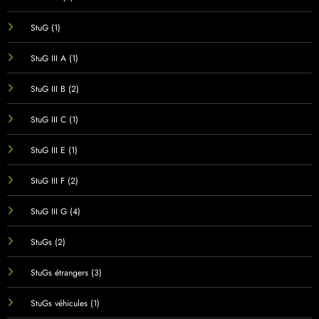
StuG
(1)
StuG III A
(1)
StuG III B
(2)
StuG III C
(1)
StuG III E
(1)
StuG III F
(2)
StuG III G
(4)
StuGs
(2)
StuGs étrangers
(3)
StuGs véhicules
(1)