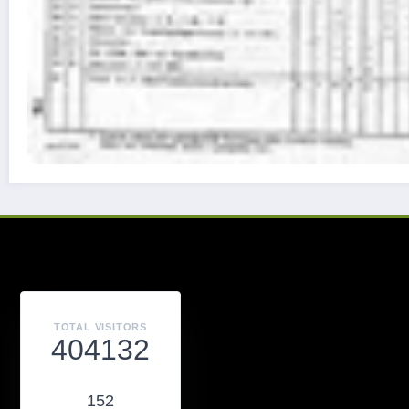
TOTAL VISITORS
404132
152