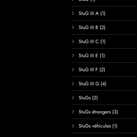
StuG III A
(1)
StuG III B
(2)
StuG III C
(1)
StuG III E
(1)
StuG III F
(2)
StuG III G
(4)
StuGs
(2)
StuGs étrangers
(3)
StuGs véhicules
(1)